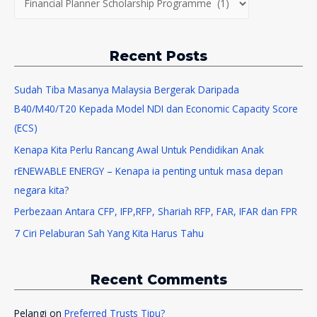
:
a
t
Recent Posts
e
g
Sudah Tiba Masanya Malaysia Bergerak Daripada
o
B40/M40/T20 Kepada Model NDI dan Economic Capacity Score
r
(ECS)
i
Kenapa Kita Perlu Rancang Awal Untuk Pendidikan Anak
e
s
rENEWABLE ENERGY – Kenapa ia penting untuk masa depan
negara kita?
Perbezaan Antara CFP, IFP,RFP, Shariah RFP, FAR, IFAR dan FPR
7 Ciri Pelaburan Sah Yang Kita Harus Tahu
Recent Comments
Pelangi
on
Preferred Trusts Tipu?