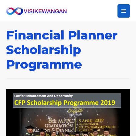
Main
Men
Financial Planner
Scholarship
Programme