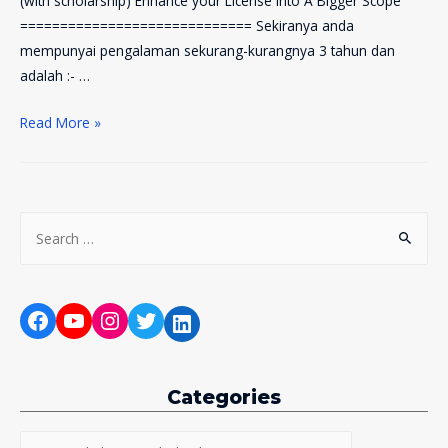
(with scholarship) Enhance your License Into A Bigger Scope
============================= Sekiranya anda
mempunyai pengalaman sekurang-kurangnya 3 tahun dan
adalah :- …
Peluang
Read More »
Untuk
Menjadi
Licensed
Financial
S
Planner
e
Secara
a
Percuma
r
Facebook
YouTube
Instagram
Twitter
LinkedIn
c
h
f
Categories
o
r
C