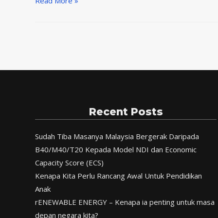
Kerjaya
Read More »
Sebagai
Financial
Planner
(Licensed
Financial
Planner)
Recent Posts
Sudah Tiba Masanya Malaysia Bergerak Daripada
B40/M40/T20 Kepada Model NDI dan Economic
Capacity Score (ECS)
Kenapa Kita Perlu Rancang Awal Untuk Pendidikan
Anak
rENEWABLE ENERGY – Kenapa ia penting untuk masa
depan negara kita?