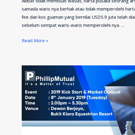
Akibat tidak membuat wasiat, harta pusaka seorang art
samada waris nya berhak atau tidak memperolehi harta 
fee dan kos guaman yang bernilai USD5.9 juta telah di
sebelum sempat waris-waris memperolehi nya. …
Malang
Read More »
Akibat
Tidak
Membuat
Wasiat
Terjadi
Kepada
Artis
Terkenal
Luar
Negara
Ini