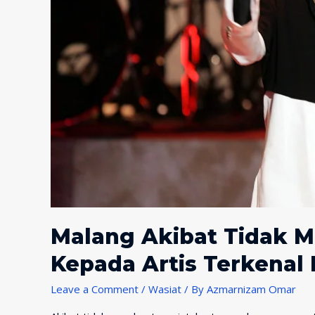
Malang Akibat Tidak M
Kepada Artis Terkenal 
Leave a Comment
/
Wasiat
/ By
Azmarnizam Omar