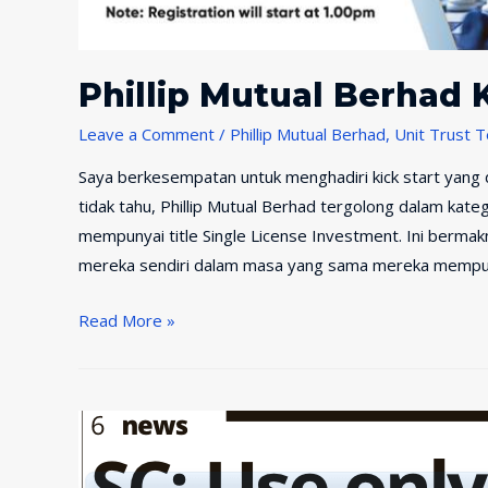
Phillip Mutual Berhad K
Leave a Comment
/
Phillip Mutual Berhad
,
Unit Trust T
Saya berkesempatan untuk menghadiri kick start yang d
tidak tahu, Phillip Mutual Berhad tergolong dalam kate
mempunyai title Single License Investment. Ini bermak
mereka sendiri dalam masa yang sama mereka mempu
Phillip
Read More »
Mutual
Berhad
Kick
Start
2019