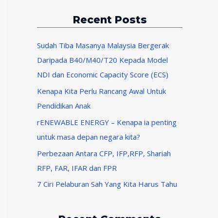
t
Recent Posts
e
g
Sudah Tiba Masanya Malaysia Bergerak
o
Daripada B40/M40/T20 Kepada Model
r
NDI dan Economic Capacity Score (ECS)
i
Kenapa Kita Perlu Rancang Awal Untuk
e
Pendidikan Anak
s
rENEWABLE ENERGY – Kenapa ia penting
untuk masa depan negara kita?
Perbezaan Antara CFP, IFP,RFP, Shariah
RFP, FAR, IFAR dan FPR
7 Ciri Pelaburan Sah Yang Kita Harus Tahu