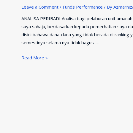
Leave a Comment
/
Funds Performance
/ By
Azmarni
ANALISA PERIBADI Analisa bagi pelaburan unit amanah te
saya sahaja, berdasarkan kepada pemerhatian saya dan 
disini bahawa dana-dana yang tidak berada di ranking y
semestinya selama nya tidak bagus. …
Pelaburan
Read More »
Unit
Trust
Terbaik
2016
–
2017
–
Satu
Analisa