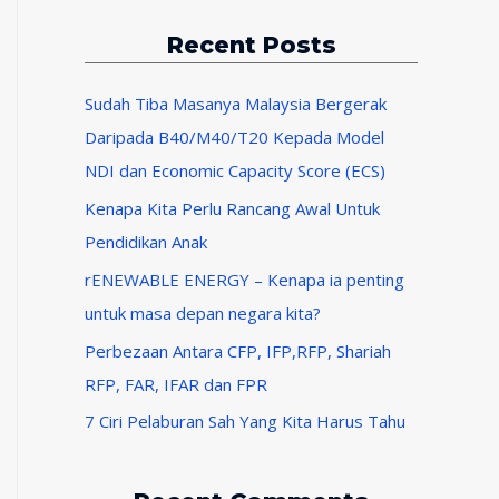
t
Recent Posts
e
g
Sudah Tiba Masanya Malaysia Bergerak
o
Daripada B40/M40/T20 Kepada Model
r
NDI dan Economic Capacity Score (ECS)
i
Kenapa Kita Perlu Rancang Awal Untuk
e
Pendidikan Anak
s
rENEWABLE ENERGY – Kenapa ia penting
untuk masa depan negara kita?
Perbezaan Antara CFP, IFP,RFP, Shariah
RFP, FAR, IFAR dan FPR
7 Ciri Pelaburan Sah Yang Kita Harus Tahu