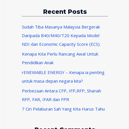
t
Recent Posts
e
g
Sudah Tiba Masanya Malaysia Bergerak
o
Daripada B40/M40/T20 Kepada Model
r
NDI dan Economic Capacity Score (ECS)
i
Kenapa Kita Perlu Rancang Awal Untuk
e
Pendidikan Anak
s
rENEWABLE ENERGY – Kenapa ia penting
untuk masa depan negara kita?
Perbezaan Antara CFP, IFP,RFP, Shariah
RFP, FAR, IFAR dan FPR
7 Ciri Pelaburan Sah Yang Kita Harus Tahu