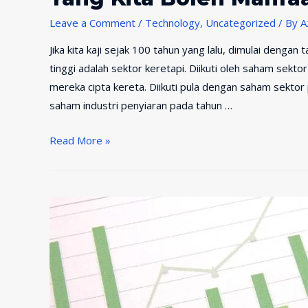
Leave a Comment
/
Technology
,
Uncategorized
/ By
A
Jika kita kaji sejak 100 tahun yang lalu, dimulai den
tinggi adalah sektor keretapi. Diikuti oleh saham sekto
mereka cipta kereta. Diikuti pula dengan saham sekto
saham industri penyiaran pada tahun …
Apakah
Read More »
Sektor
Yang
Terbaik
Pada
Tahun
2019
Yang
Kita
Boleh