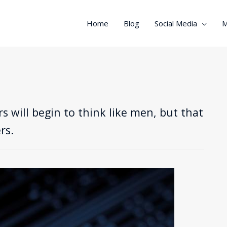
Home
Blog
Social Media
M
s will begin to think like men, but that
rs.