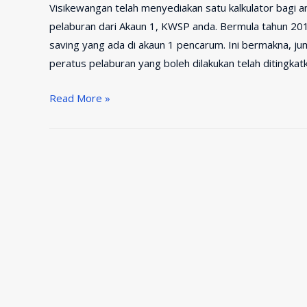
Visikewangan telah menyediakan satu kalkulator bagi 
pelaburan dari Akaun 1, KWSP anda. Bermula tahun 20
saving yang ada di akaun 1 pencarum. Ini bermakna, j
peratus pelaburan yang boleh dilakukan telah ditingk
EPF
Read More »
Investment
Calculator
–
Kalkulator
Pelaburan
KWSP